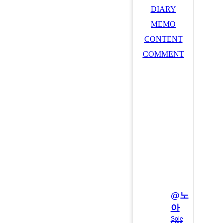
DIARY
MEMO
CONTENT
COMMENT
@노
아
Sole