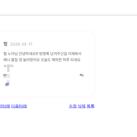
힝
2026. 05. 17
헐 노아님 안녕하세요!!! 방명록 남겨주신걸 이제봐서
배너 훔칠 겸 놀러왔어요 오늘도 해피한 하루 되세요
ㅇ///ㅇ
좋
아
요
전타래
다음타래
수정
삭제
목록